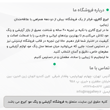
درباره فروشگاه ما
ایرج گالری
، فراتر از یک فروشگاه؛ بیش از دو دهه همراهی با علاقه‌مندان
زیبایی.
ما در ایرج گالری با تکیه بر تجربه ۲۰ ساله و شناخت عمیق از بازار آرایشی و رنگ
مو، تلاش می‌کنیــم تا بهترین برندهای ایرانـی و خارجــی را با ضـمانت اصالت و
کیفیت در اختیار شما قرار دهیم. حالا این تجربه در قالب فروشگاه اینترنتی نیز
در دسترس است؛ جایی که می‌توانید میان صدها مدل رنگ مو، لوازم آرایشی و
عطرهای خاص، دقیق و آسان انتخاب کنید.
ما اینجاییم تا زیبایی را ساده، مطمئن و در دسترس کنیم.
تماس با ما
درس: تهران- چهارم تهرانپارس- وفادار شرقی لاین کندرو اتوبان زین الدین- بین
یابان مظفری و خیری. پ 958
لفن: 02177050827
یمیل: info@irajgallery.ir
کلیه حقوق این سایت، متعلق به
فروشگاه آرایشی و رنگ مو 'ایرج
می باشد.