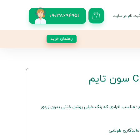
بت نام در سایت
09038694951
۰
کاربری من
 گذر واژه
راهنمای خرید
شات
از حساب کاربری
ی؛ مناسب افرادی که رنگ خیلی روشن خنثی بدون زردی
ماندگاری طولانی