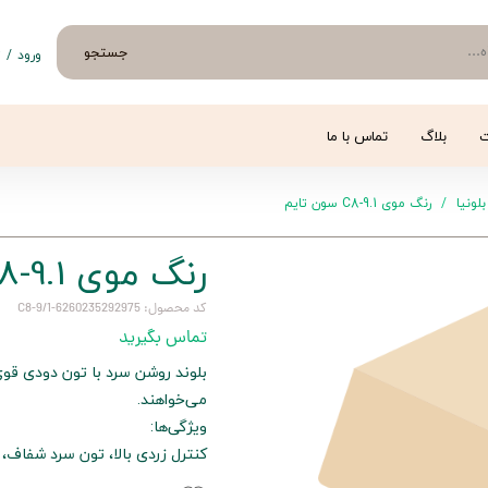
جستجو
ورود
/
ث
حساب 
تغییر
ت
بلاگ
تماس با ما
سفار
بلونیا
رنگ موی C8-9.1 سون تایم
خروج 
رنگ موی C8-9.1 سون تایم
کد محصول: 6260235292975-C8-9/1
تماس بگیرید
بلوند روشن سرد با تون دودی قو
می‌خواهند.
ویژگی‌ها:
کنترل زردی بالا، تون سرد شفاف، 