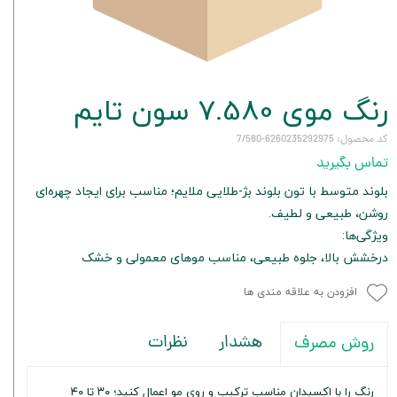
رنگ موی 7.580 سون تایم
کد محصول: 6260235292975-7/580
تماس بگیرید
بلوند متوسط با تون بلوند بژ-طلایی ملایم؛ مناسب برای ایجاد چهره‌ای
روشن، طبیعی و لطیف.
ویژگی‌ها:
درخشش بالا، جلوه طبیعی، مناسب موهای معمولی و خشک
افزودن به علاقه مندی ها
هشدار
نظرات
روش مصرف
رنگ را با اکسیدان مناسب ترکیب و روی مو اعمال کنید؛ ۳۰ تا ۴۰