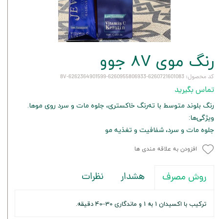
رنگ موی 8V جوو
کد محصول: 6260721601083-6260955806933-6262364901599-8V
تماس بگیرید
رنگ بلوند متوسط با ته‌رنگ خاکستری، جلوه مات و سرد روی موها.
ویژگی‌ها:
جلوه مات و سرد، شفافیت و تغذیه مو
افزودن به علاقه مندی ها
هشدار
نظرات
روش مصرف
ترکیب با اکسیدان 1 به 1 و ماندگاری 30–40 دقیقه.