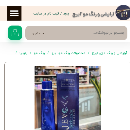
حساب کاربری من
ورود
/
ثبت نام در سایت
آرایشی و رنگ مو 'ایرج
تغییر گذر واژه
جستجو
۰
سفارشات
خروج از حساب کاربری
آرایشی و رنگ موی ایرج
محصولات رنگ مو، ابرو
رنگ مو
بلونیا
رنگ موی 8V جو