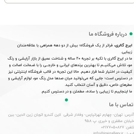
درباره فروشگاه ما
ایرج گالری
، فراتر از یک فروشگاه؛ بیش از دو دهه همراهی با علاقه‌مندان
زیبایی.
ما در ایرج گالری با تکیه بر تجربه ۲۰ ساله و شناخت عمیق از بازار آرایشی و رنگ
مو، تلاش می‌کنیــم تا بهترین برندهای ایرانـی و خارجــی را با ضـمانت اصالت و
کیفیت در اختیار شما قرار دهیم. حالا این تجربه در قالب فروشگاه اینترنتی نیز
در دسترس است؛ جایی که می‌توانید میان صدها مدل رنگ مو، لوازم آرایشی و
عطرهای خاص، دقیق و آسان انتخاب کنید.
ما اینجاییم تا زیبایی را ساده، مطمئن و در دسترس کنیم.
تماس با ما
درس: تهران- چهارم تهرانپارس- وفادار شرقی لاین کندرو اتوبان زین الدین- بین
یابان مظفری و خیری. پ 958
لفن: 02177050827
یمیل: info@irajgallery.ir