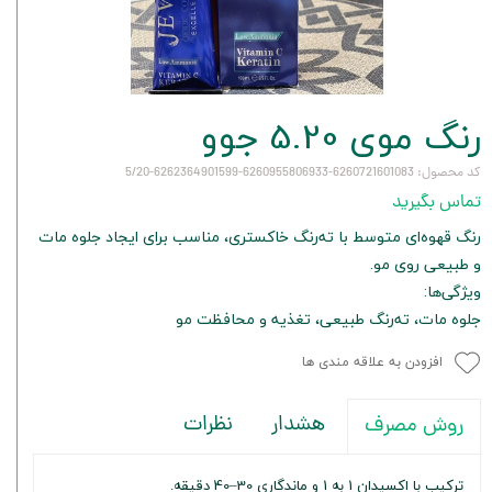
رنگ موی 5.20 جوو
کد محصول: 6260721601083-6260955806933-6262364901599-5/20
تماس بگیرید
رنگ قهوه‌ای متوسط با ته‌رنگ خاکستری، مناسب برای ایجاد جلوه مات
و طبیعی روی مو.
ویژگی‌ها:
جلوه مات، ته‌رنگ طبیعی، تغذیه و محافظت مو
افزودن به علاقه مندی ها
هشدار
نظرات
روش مصرف
ترکیب با اکسیدان 1 به 1 و ماندگاری 30–40 دقیقه.