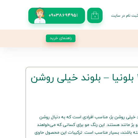
بت نام در سایت
09038694951
۰
کاربری من
 گذر واژه
راهنمای خرید
شات
از حساب کاربری
رنگ موی 10.13 بلونیا – بلوند خیلی روشن
با رنگ بلوند خیلی روشن بژ، مناسب افرادی است که به دنبال روشن
 بژ مانند هستند. این رنگ مو برای کسانی که می‌خواهند
ته باشند، بسیار مناسب است. ترکیبات این محصول حاوی