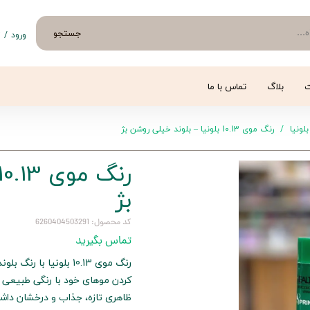
جستجو
ورود
/
ث
حساب 
تغییر
ت
بلاگ
تماس با ما
سفار
بلونیا
رنگ موی 10.13 بلونیا – بلوند خیلی روشن بژ
خروج 
بژ
کد محصول: 6260404503291
تماس بگیرید
رنگ موی 10.13 بلونیا 
کردن موهای خود با رنگی طبیعی و
ظاهری تازه، جذاب و درخشان داش