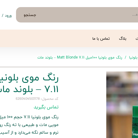
جستجو
ورود
/
ث
حساب 
تغییر
ت
بلاگ
تماس با ما
سفار
بلونیا
رنگ موی بلونیا 100میل Matt Blonde 7.11 – بلوند مات
خروج 
7.11 – بلوند مات
کد محصول: 6260404503178
تماس بگیرید
رنگ مو
مویی مات و طبیعی با ته رنگ روش
نرم و سالم نگه می‌دارد و از آسی