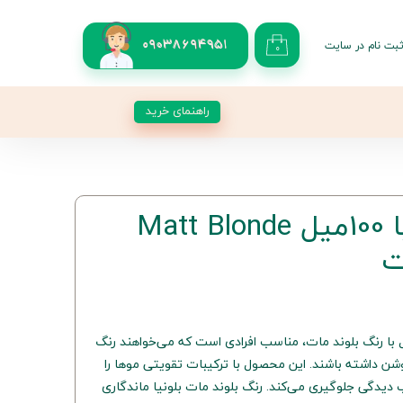
بت نام در سایت
09038694951
۰
کاربری من
 گذر واژه
راهنمای خرید
شات
از حساب کاربری
رنگ موی بلونیا 100میل Matt Blonde
ی بلونیا 7.11 حجم 100 میل با رنگ بلوند مات، مناسب افرادی است که می‌خواهند رنگ
ن داشته باشند. این محصول با ترکیبات تقویتی موها را
ب دیدگی جلوگیری می‌کند. رنگ بلوند مات بلونیا ماندگاری