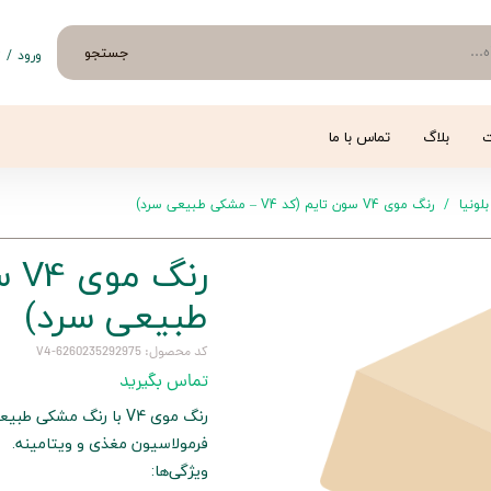
جستجو
ورود
/
ث
حساب 
تغییر
ت
بلاگ
تماس با ما
سفار
بلونیا
رنگ موی V4 سون تایم (کد V4 – مشکی طبیعی سرد)
خروج 
طبیعی سرد)
کد محصول: 6260235292975-V4
تماس بگیرید
رنگ موی V4 با رنگ م
فرمولاسیون مغذی و ویتامینه.
ویژگی‌ها: