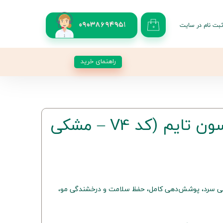
بت نام در سایت
09038694951
۰
کاربری من
 گذر واژه
راهنمای خرید
شات
از حساب کاربری
رنگ موی V4 سون تایم (کد V4 – مشکی
شکی طبیعی سرد، پوشش‌دهی کامل، حفظ سلامت و درخشندگی مو،