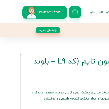
بت نام در سایت
09038694951
۰
کاربری من
 گذر واژه
راهنمای خرید
شات
از حساب کاربری
رنگ موی L9 سون تایم (کد L9 – بلوند
رفه‌ای با کد L9 و رنگ بلوند طلایی، پوشش‌دهی کامل موهای سفید، ماندگاری
مین‌ها و مواد مغذی، نتیجه طبیعی و درخشان.