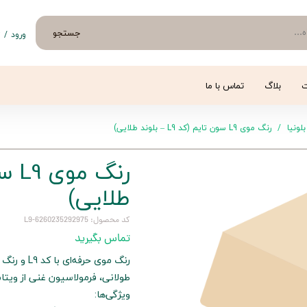
جستجو
ورود
/
ث
حساب 
تغییر
ت
بلاگ
تماس با ما
سفار
بلونیا
رنگ موی L9 سون تایم (کد L9 – بلوند طلایی)
خروج 
طلایی)
کد محصول: 6260235292975-L9
تماس بگیرید
رنگ موی ح
طولانی، فرمولاسیون غنی از ویتا
ویژگی‌ها: