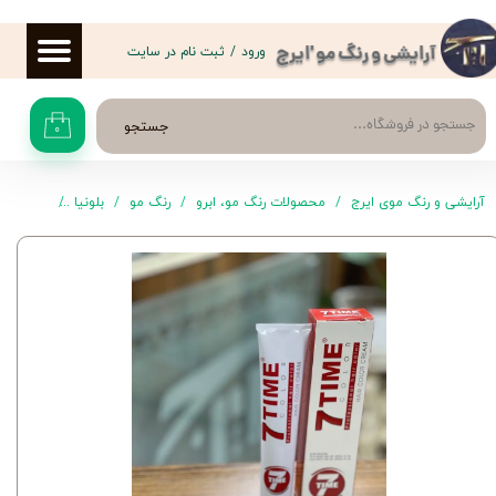
حساب کاربری من
ورود
/
ثبت نام در سایت
آرایشی و رنگ مو 'ایرج
تغییر گذر واژه
جستجو
۰
سفارشات
خروج از حساب کاربری
آرایشی و رنگ موی ایرج
محصولات رنگ مو، ابرو
رنگ مو
بلونیا
رنگ موی G8 سون تا