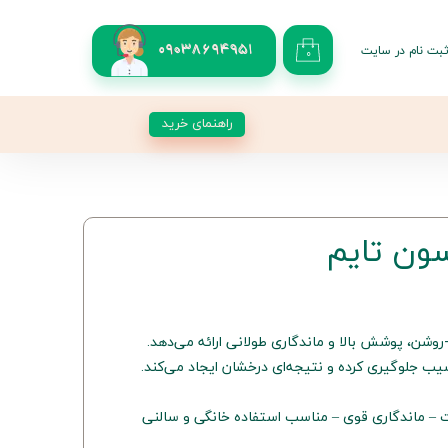
بت نام در سایت
09038694951
۰
کاربری من
 گذر واژه
راهنمای خرید
شات
از حساب کاربری
ا تناژ طبیعی-روشن، پوشش بالا و ماندگاری طولانی ارائه می‌دهد.
سیب جلوگیری کرده و نتیجه‌ای درخشان ایجاد می‌کند.
– ماندگاری قوی – مناسب استفاده خانگی و سالنی