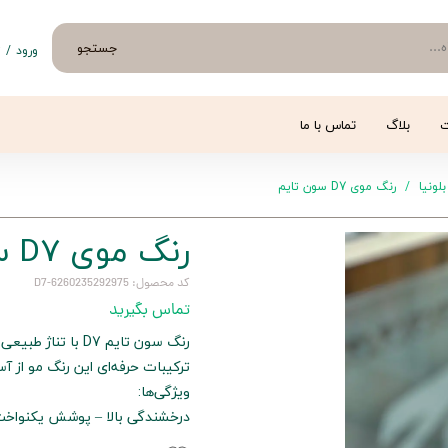
جستجو
ورود
/
ث
حساب 
تغییر
ت
بلاگ
تماس با ما
سفار
بلونیا
رنگ موی D7 سون تایم
خروج 
رنگ موی D7 سون تایم
کد محصول: 6260235292975-D7
تماس بگیرید
رنگ سون تایم D7 ب
ترکیبات حرفه‌ای این رنگ مو از آ
ویژگی‌ها:
درخشندگی بالا – پوشش یکنواخت 