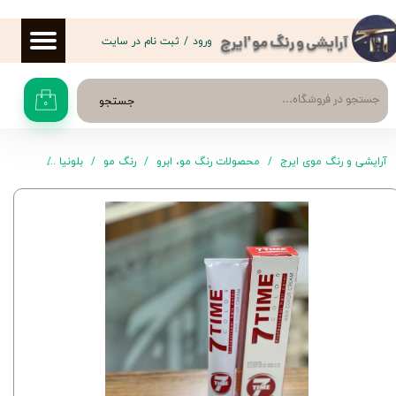
حساب کاربری من
ورود
/
ثبت نام در سایت
آرایشی و رنگ مو 'ایرج
تغییر گذر واژه
جستجو
۰
سفارشات
خروج از حساب کاربری
آرایشی و رنگ موی ایرج
محصولات رنگ مو، ابرو
رنگ مو
بلونیا
رنگ موی C10-11.1 سون ت