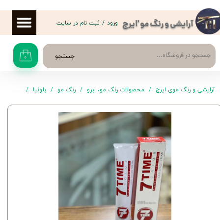
حساب کاربری من
ورود
/
ثبت نام در سایت
آرایشی و رنگ مو 'ایرج
تغییر گذر واژه
جستجو
۰
سفارشات
خروج از حساب کاربری
آرایشی و رنگ موی ایرج
محصولات رنگ مو، ابرو
رنگ مو
بلونیا
رنگ موی A11 سون تا