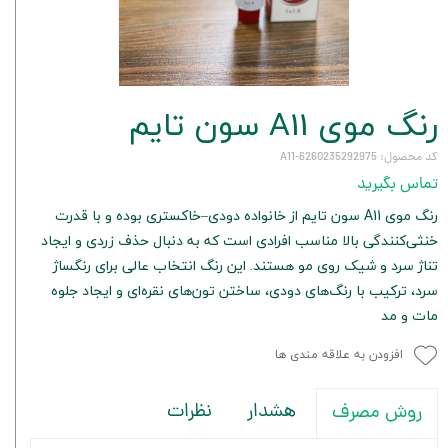
رنگ موی A11 سون تایم
کد محصول: 6260235292975-A11
تماس بگیرید
رنگ موی A11 سون تایم از خانواده دودی–خاکستری بوده و با قدرت
خنثی‌کنندگی بالا مناسب افرادی است که به دنبال حذف زردی و ایجاد
تناژ سرد و شیک روی مو هستند. این رنگ انتخاب عالی برای رنگساژ
سرد، ترکیب با رنگ‌های دودی، ساختن تون‌های نقره‌ای و ایجاد جلوه
مات و مد
افزودن به علاقه مندی ها
هشدار
نظرات
روش مصرف