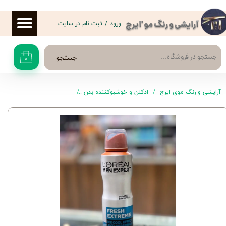
حساب کاربری من
ورود
/
ثبت نام در سایت
آرایشی و رنگ مو 'ایرج
تغییر گذر واژه
جستجو
۰
سفارشات
خروج از حساب کاربری
آرایشی و رنگ موی ایرج
ادکلن و خوشبوکننده بدن
دئودورانت مردانه (اسپری پو