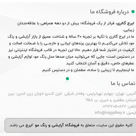
درباره فروشگاه ما
ایرج گالری
، فراتر از یک فروشگاه؛ بیش از دو دهه همراهی با علاقه‌مندان
زیبایی.
ما در ایرج گالری با تکیه بر تجربه ۲۰ ساله و شناخت عمیق از بازار آرایشی و رنگ
مو، تلاش می‌کنیــم تا بهترین برندهای ایرانـی و خارجــی را با ضـمانت اصالت و
کیفیت در اختیار شما قرار دهیم. حالا این تجربه در قالب فروشگاه اینترنتی نیز
در دسترس است؛ جایی که می‌توانید میان صدها مدل رنگ مو، لوازم آرایشی و
عطرهای خاص، دقیق و آسان انتخاب کنید.
ما اینجاییم تا زیبایی را ساده، مطمئن و در دسترس کنیم.
تماس با ما
درس: تهران- چهارم تهرانپارس- وفادار شرقی لاین کندرو اتوبان زین الدین- بین
یابان مظفری و خیری. پ 958
لفن: 02177050827
یمیل: info@irajgallery.ir
کلیه حقوق این سایت، متعلق به
فروشگاه آرایشی و رنگ مو 'ایرج
می باشد.