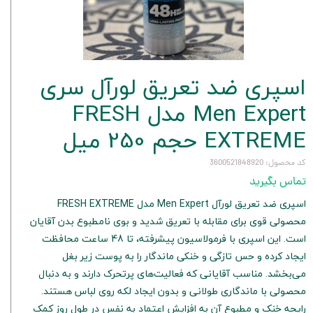
اسپری ضد تعریق لورآل سری
Men Expert مدل FRESH
EXTREME حجم 250 میل
کد محصول: 3600521848920
تماس بگیرید
اسپری ضد تعریق لورآل Men Expert مدل FRESH EXTREME
محصولی قوی برای مقابله با تعریق شدید و بوی نامطبوع بدن آقایان
است. این اسپری با فرمولاسیون پیشرفته، تا 48 ساعت محافظت
ایجاد کرده و حس تازگی و خنکی ماندگار را به پوست زیر بغل
می‌بخشد. مناسب آقایانی که فعالیت‌های پرتحرک دارند و به دنبال
محصولی با ماندگاری طولانی و بدون ایجاد لکه روی لباس هستند.
رایحه خنک و مطبوع آن به افزایش اعتماد به نفس در طول روز کمک