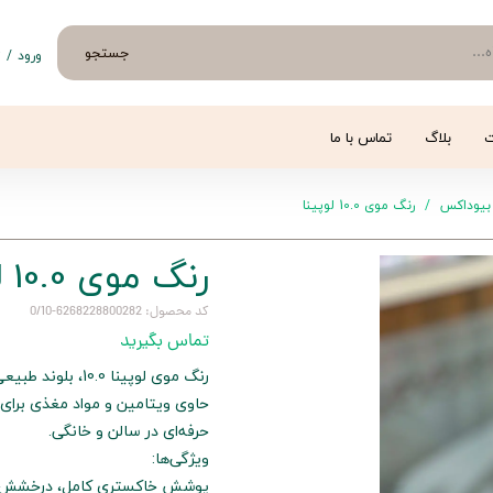
جستجو
ورود
/
ث
حساب 
تغییر
ت
بلاگ
تماس با ما
سفار
بیوداکس
رنگ موی 10.0 لوپینا
خروج 
رنگ موی 10.0 لوپینا
کد محصول: 6268228800282-0/10
تماس بگیرید
رنگ موی لوپینا 
حاوی ویتامین و مواد مغذی برا
حرفه‌ای در سالن و خانگی.
ویژگی‌ها:
پوشش خاکستری کامل، درخشش ط