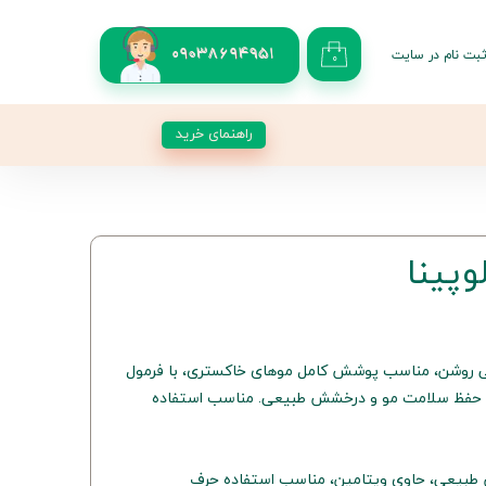
بت نام در سایت
09038694951
۰
کاربری من
 گذر واژه
راهنمای خرید
شات
از حساب کاربری
10.0، بلوند طبیعی روشن، مناسب پوشش کامل موهای خاکستری، با فرمول
ی حفظ سلامت مو و درخشش طبیعی. مناسب استفاده
بیعی، حاوی ویتامین، مناسب استفاده حرف