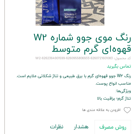
رنگ موی جوو شماره W2
قهوه‌ای گرم متوسط
کد محصول: 6260721601083-6260955806933-6262364901599-W2
تماس بگیرید
رنگ W2 جوو قهوه‌ای گرم با برق طبیعی و تناژ شکلاتی ملایم است.
مناسب انواع پوست.
ویژگی‌ها:
تناژ گرم؛ براقیت بالا
افزودن به علاقه مندی ها
هشدار
نظرات
روش مصرف