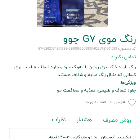
رنگ موی G7 جوو
کد محصول: 6260721601083-6260955806933-6262364901599-G7
تماس بگیرید
رنگ بلوند خاکستری روشن با ته‌رنگ سرد و جلوه شفاف. مناسب برای
کسانی که دنبال رنگ ملایم و شفاف هستند.
ویژگی‌ها:
جلوه شفاف و طبیعی، تغذیه و محافظت مو
افزودن به علاقه مندی ها
هشدار
نظرات
روش مصرف
ترکیب با اکسیدان 1 به 1 و ماندگاری 30–40 دقیقه.