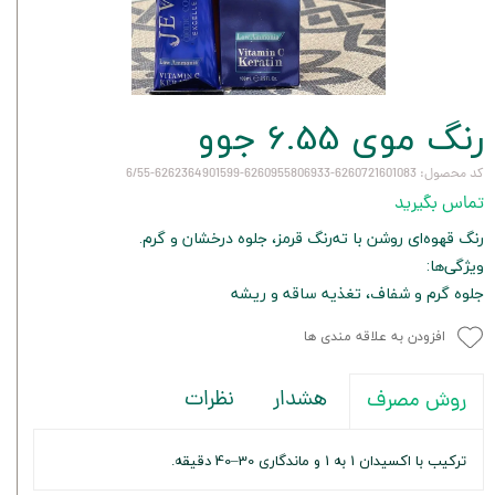
رنگ موی 6.55 جوو
کد محصول: 6260721601083-6260955806933-6262364901599-6/55
تماس بگیرید
رنگ قهوه‌ای روشن با ته‌رنگ قرمز، جلوه درخشان و گرم.
ویژگی‌ها:
جلوه گرم و شفاف، تغذیه ساقه و ریشه
افزودن به علاقه مندی ها
هشدار
نظرات
روش مصرف
ترکیب با اکسیدان 1 به 1 و ماندگاری 30–40 دقیقه.