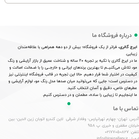
درباره فروشگاه ما
ایرج گالری
، فراتر از یک فروشگاه؛ بیش از دو دهه همراهی با علاقه‌مندان
زیبایی.
ما در ایرج گالری با تکیه بر تجربه ۲۰ ساله و شناخت عمیق از بازار آرایشی و رنگ
مو، تلاش می‌کنیــم تا بهترین برندهای ایرانـی و خارجــی را با ضـمانت اصالت و
کیفیت در اختیار شما قرار دهیم. حالا این تجربه در قالب فروشگاه اینترنتی نیز
در دسترس است؛ جایی که می‌توانید میان صدها مدل رنگ مو، لوازم آرایشی و
عطرهای خاص، دقیق و آسان انتخاب کنید.
ما اینجاییم تا زیبایی را ساده، مطمئن و در دسترس کنیم.
تماس با ما
درس: تهران- چهارم تهرانپارس- وفادار شرقی لاین کندرو اتوبان زین الدین- بین
یابان مظفری و خیری. پ 958
لفن: 02177050827
یمیل: info@irajgallery.ir