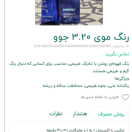
رنگ موی 3.20 جوو
کد محصول: 6260721601083-6260955806933-6262364901599-3/20
تماس بگیرید
رنگ قهوه‌ای روشن با ته‌رنگ طبیعی، مناسب برای کسانی که دنبال رنگ
گرم و طبیعی هستند.
ویژگی‌ها:
رنگدانه غنی، جلوه طبیعی، محافظت ساقه و ریشه
افزودن به علاقه مندی ها
هشدار
نظرات
روش مصرف
ترکیب با اکسیدان 1 به 1 و ماندگاری 30–40 دقیقه.