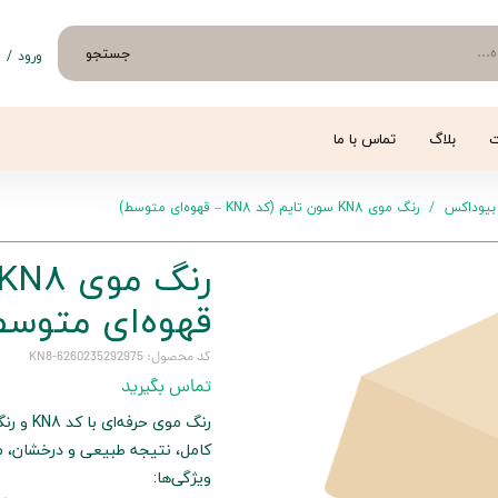
جستجو
ورود
/
ث
حساب 
تغییر
ت
بلاگ
تماس با ما
سفار
بیوداکس
رنگ موی KN8 سون تایم (کد KN8 – قهوه‌ای متوسط)
خروج 
قهوه‌ای متوسط
کد محصول: 6260235292975-KN8
تماس بگیرید
رنگ موی
کامل، نتیجه طبیعی و درخشان، م
ویژگی‌ها: