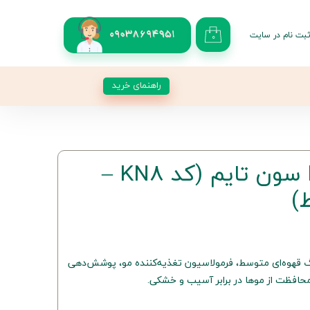
بت نام در سایت
09038694951
۰
کاربری من
 گذر واژه
راهنمای خرید
شات
از حساب کاربری
رنگ موی KN8 سون تایم (کد KN8 –
)
 حرفه‌ای با کد KN8 و رنگ قهوه‌ای متوسط، فرمولاسیون تغذیه‌کننده مو، پوشش‌دهی
حافظت از موها در برابر آسیب و خشکی.