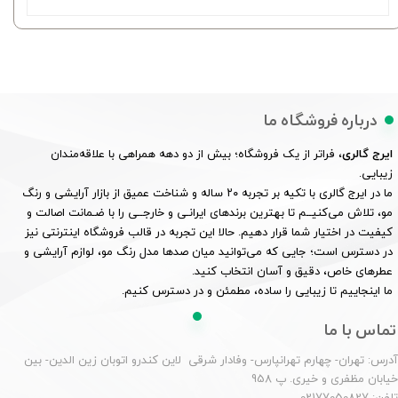
درباره فروشگاه ما
ایرج گالری
، فراتر از یک فروشگاه؛ بیش از دو دهه همراهی با علاقه‌مندان
زیبایی.
ما در ایرج گالری با تکیه بر تجربه ۲۰ ساله و شناخت عمیق از بازار آرایشی و رنگ
مو، تلاش می‌کنیــم تا بهترین برندهای ایرانـی و خارجــی را با ضـمانت اصالت و
کیفیت در اختیار شما قرار دهیم. حالا این تجربه در قالب فروشگاه اینترنتی نیز
در دسترس است؛ جایی که می‌توانید میان صدها مدل رنگ مو، لوازم آرایشی و
عطرهای خاص، دقیق و آسان انتخاب کنید.
ما اینجاییم تا زیبایی را ساده، مطمئن و در دسترس کنیم.
تماس با ما
درس: تهران- چهارم تهرانپارس- وفادار شرقی لاین کندرو اتوبان زین الدین- بین
یابان مظفری و خیری. پ 958
لفن: 02177050827