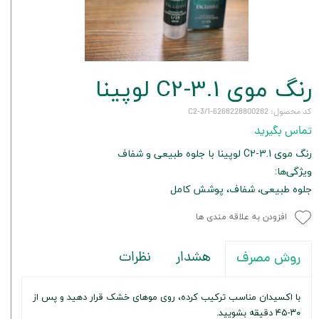
رنگ موی C2-3.1 لوپینا
کد محصول: 6268228800282-C2-3/1
تماس بگیرید
رنگ موی C2-3.1 لوپینا با جلوه طبیعی و شفاف
ویژگی‌ها:
جلوه طبیعی، شفاف، پوشش کامل
افزودن به علاقه مندی ها
هشدار
نظرات
روش مصرف
با اکسیدان مناسب ترکیب کرده، روی موهای خشک قرار دهید و پس از
۳۰-۴۵ دقیقه بشویید.