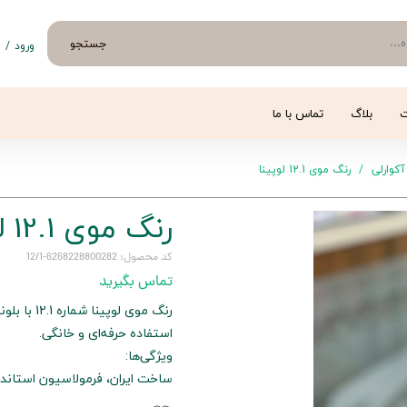
جستجو
ورود
/
ث
حساب 
تغییر
ت
بلاگ
تماس با ما
سفار
آکوارلی
رنگ موی 12.1 لوپینا
خروج 
رنگ موی 12.1 لوپینا
کد محصول: 6268228800282-12/1
تماس بگیرید
رنگ موی ل
استفاده حرفه‌ای و خانگی.
ویژگی‌ها:
ساخت ایران، فرمولاسیون استاند