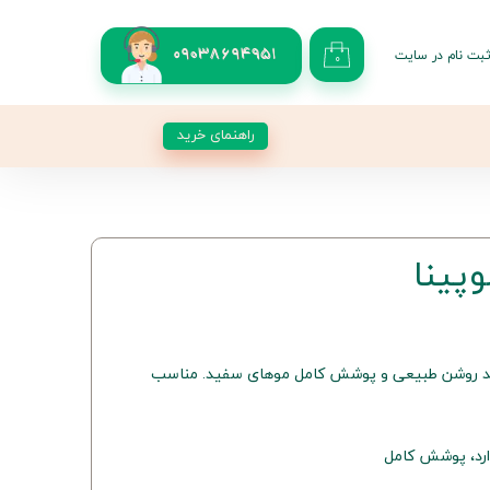
بت نام در سایت
09038694951
۰
کاربری من
 گذر واژه
راهنمای خرید
شات
از حساب کاربری
وپینا شماره 12.1 با بلوند روشن طبیعی و پوشش کامل موهای سفید. مناسب
ارد، پوشش کامل