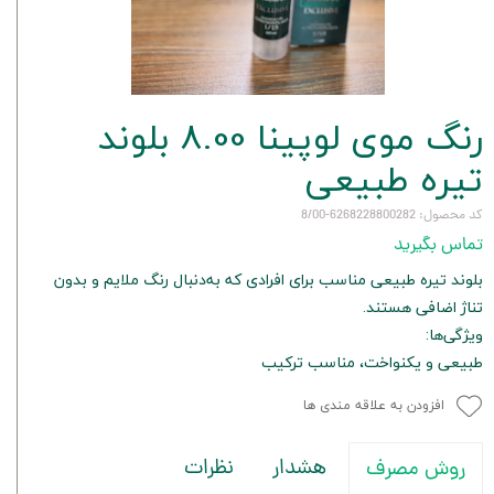
رنگ موی لوپینا 8.00 بلوند
تیره طبیعی
کد محصول: 6268228800282-8/00
تماس بگیرید
بلوند تیره طبیعی مناسب برای افرادی که به‌دنبال رنگ ملایم و بدون
تناژ اضافی هستند.
ویژگی‌ها:
طبیعی و یکنواخت، مناسب ترکیب
افزودن به علاقه مندی ها
هشدار
نظرات
روش مصرف