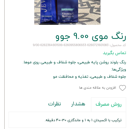
رنگ موی 9.00 جوو
کد محصول: 6260721601083-6260955806933-6262364901599-9/00
تماس بگیرید
رنگ بلوند روشن پایه طبیعی، جلوه شفاف و طبیعی روی موها.
ویژگی‌ها:
جلوه شفاف و طبیعی، تغذیه و محافظت مو
افزودن به علاقه مندی ها
هشدار
نظرات
روش مصرف
ترکیب با اکسیدان 1 به 1 و ماندگاری 30–40 دقیقه.