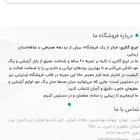
درباره فروشگاه ما
ایرج گالری
، فراتر از یک فروشگاه؛ بیش از دو دهه همراهی با علاقه‌مندان
زیبایی.
ما در ایرج گالری با تکیه بر تجربه ۲۰ ساله و شناخت عمیق از بازار آرایشی و رنگ
مو، تلاش می‌کنیــم تا بهترین برندهای ایرانـی و خارجــی را با ضـمانت اصالت و
کیفیت در اختیار شما قرار دهیم. حالا این تجربه در قالب فروشگاه اینترنتی نیز
در دسترس است؛ جایی که می‌توانید میان صدها مدل رنگ مو، لوازم آرایشی و
عطرهای خاص، دقیق و آسان انتخاب کنید.
ما اینجاییم تا زیبایی را ساده، مطمئن و در دسترس کنیم.
تماس با ما
درس: تهران- چهارم تهرانپارس- وفادار شرقی لاین کندرو اتوبان زین الدین- بین
یابان مظفری و خیری. پ 958
لفن: 02177050827
یمیل: info@irajgallery.ir