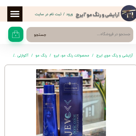
حساب کاربری من
ورود
/
ثبت نام در سایت
آرایشی و رنگ مو 'ایرج
تغییر گذر واژه
جستجو
۰
سفارشات
خروج از حساب کاربری
آرایشی و رنگ موی ایرج
محصولات رنگ مو، ابرو
رنگ مو
آکوارلی
رنگ موی .00