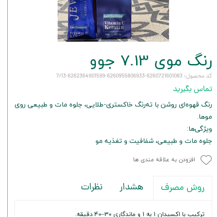
رنگ موی 7.13 جوو
کد محصول: 6260721601083-6260955806933-6262364901599-7/13
تماس بگیرید
رنگ قهوه‌ای روشن با ته‌رنگ خاکستری-طلایی، جلوه مات و طبیعی روی
موها.
ویژگی‌ها:
جلوه مات و طبیعی، شفافیت و تغذیه مو
افزودن به علاقه مندی ها
هشدار
نظرات
روش مصرف
ترکیب با اکسیدان 1 به 1 و ماندگاری 30–40 دقیقه.