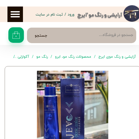
حساب کاربری من
ورود
/
ثبت نام در سایت
آرایشی و رنگ مو 'ایرج
تغییر گذر واژه
جستجو
۰
سفارشات
خروج از حساب کاربری
آرایشی و رنگ موی ایرج
محصولات رنگ مو، ابرو
رنگ مو
آکوارلی
رنگ موی .13