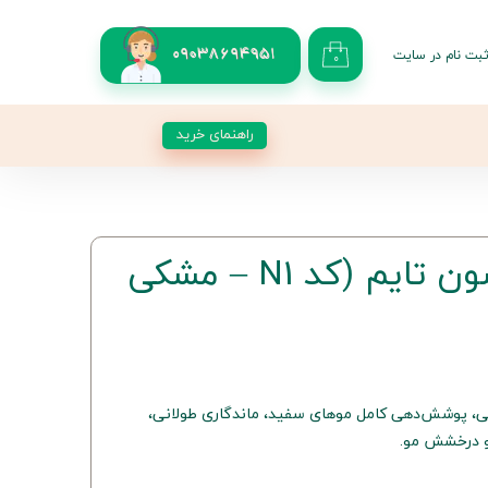
بت نام در سایت
09038694951
۰
کاربری من
 گذر واژه
راهنمای خرید
شات
از حساب کاربری
رنگ موی N1 سون تایم (کد N1 – مشکی
ی پرکلاغی، پوشش‌دهی کامل موهای سفید، ماندگاری طولانی،
و درخشش مو.