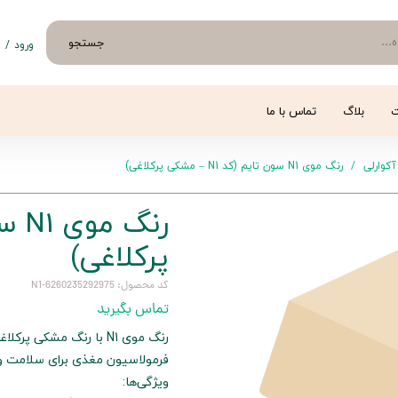
جستجو
ورود
/
ث
حساب 
تغییر
ت
بلاگ
تماس با ما
سفار
آکوارلی
رنگ موی N1 سون تایم (کد N1 – مشکی پرکلاغی)
خروج 
پرکلاغی)
کد محصول: 6260235292975-N1
تماس بگیرید
رنگ موی N1 با رنگ مشک
فرمولاسیون مغذی برای سلامت 
ویژگی‌ها: