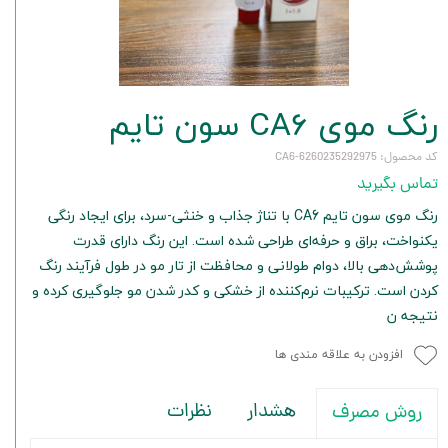
رنگ موی CA6 سون تایم
کد محصول: 6260235292975-CA6
تماس بگیرید
رنگ موی سون تایم CA6 با تناژ جذاب و خنثی-سرد، برای ایجاد رنگی
یکنواخت، براق و حرفه‌ای طراحی شده است. این رنگ دارای قدرت
پوشش‌دهی بالا، دوام طولانی و محافظت از تار مو در طول فرآیند رنگ
کردن است. ترکیبات نرم‌کننده از خشکی و کدر شدن مو جلوگیری کرده و
نتیجه ن
افزودن به علاقه مندی ها
هشدار
نظرات
روش مصرف