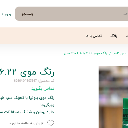
جستجو
ورود
/
ث
حساب 
تغییر
ت
بلاگ
تماس با ما
سفار
سون تایم
رنگ موی 6.22 بلونیا 120 میل
خروج 
رنگ موی 6.22 بلونیا 120 میل
کد محصول: 6260404503567
تماس بگیرید
رنگ موی بلونیا با ته‌رنگ سرد ط
ویژگی‌ها:
جلوه روشن و شفاف، محافظت سا
افزودن به علاقه مندی ها