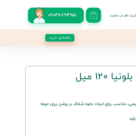
بت نام در سایت
09038694951
۰
کاربری من
 گذر واژه
راهنمای خرید
شات
از حساب کاربری
بیعی، مناسب برای ایجاد جلوه شفاف و روشن روی موها.
قه