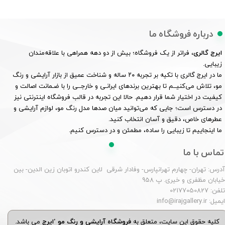
درباره فروشگاه ما
ایرج گالری
، فراتر از یک فروشگاه؛ بیش از دو دهه همراهی با علاقه‌مندان
زیبایی.
ما در ایرج گالری با تکیه بر تجربه ۲۰ ساله و شناخت عمیق از بازار آرایشی و رنگ
مو، تلاش می‌کنیــم تا بهترین برندهای ایرانـی و خارجــی را با ضـمانت اصالت و
کیفیت در اختیار شما قرار دهیم. حالا این تجربه در قالب فروشگاه اینترنتی نیز
در دسترس است؛ جایی که می‌توانید میان صدها مدل رنگ مو، لوازم آرایشی و
عطرهای خاص، دقیق و آسان انتخاب کنید.
ما اینجاییم تا زیبایی را ساده، مطمئن و در دسترس کنیم.
تماس با ما
درس: تهران- چهارم تهرانپارس- وفادار شرقی لاین کندرو اتوبان زین الدین- بین
یابان مظفری و خیری. پ 958
لفن: 02177050827
یمیل: info@irajgallery.ir
کلیه حقوق این سایت، متعلق به
فروشگاه آرایشی و رنگ مو 'ایرج
می باشد.