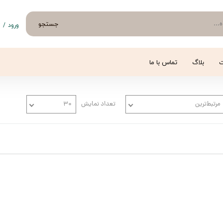
جستجو
ورود
/
ث
حساب 
تغییر
ت
بلاگ
تماس با ما
سفار
خروج 
مرتبط‌ترین
تعداد نمایش
۳۰