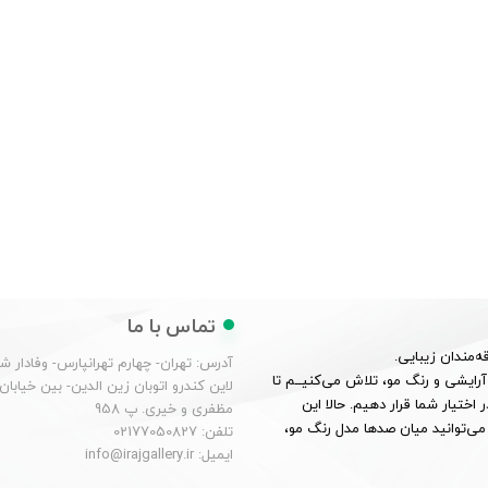
تماس با ما
ه‌مندان زیبایی.
آدرس: تهران- چهارم تهرانپارس- وفادار 
 شناخت عمیق از بازار آرایشی و رنگ مو، تلاش می‌کنیــم تا
لاین کندرو اتوبان زین الدین- بین خیابان
 اختیار شما قرار دهیم. حالا این
مظفری و خیری. پ 958
می‌توانید میان صدها مدل رنگ مو،
تلفن: 02177050827
ایمیل: info@irajgallery.ir