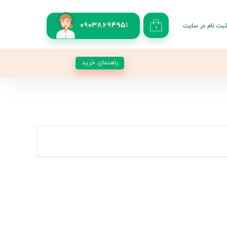
بت نام در سایت
09038694951
۰
کاربری من
 گذر واژه
راهنمای خرید
شات
از حساب کاربری